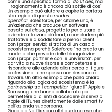
come una specifica forma di
do ut des
, ma
il ragionamento è ancora più sottile di così.
Un esempio può aiutare a capire la portata
strategica di questo
modus
operandi
:
Salesforce
, per citarne uno, è
un’azienda che produce un software
basato sul
cloud
, progettato per aiutare le
aziende a trovare più lead, a concludere più
trattative e a soddisfare a pieno i clienti
con i propri servizi; si tratta di un caso di
ecosistema perché Saleforce
“ha creato un
modello che prevede delle triangolazioni
con i propri partner e con le università”
, per
dar vita a nuove risorse e competenze e
rispondere alle aziende alla ricerca di figure
professionali che spesso non riescono a
trovare. Un altro esempio che parla chiaro
riguardo alla logica ad ecosistema è la
partnership
tra i
competitor
“giurati” Apple e
Samsung, che hanno collaborato per
permettere ai clienti di accedere al servizio
Apple di iTunes direttamente dalle smart tv
dell’azienda sudcoreana.
Google e Netflix sono altri due imprese che