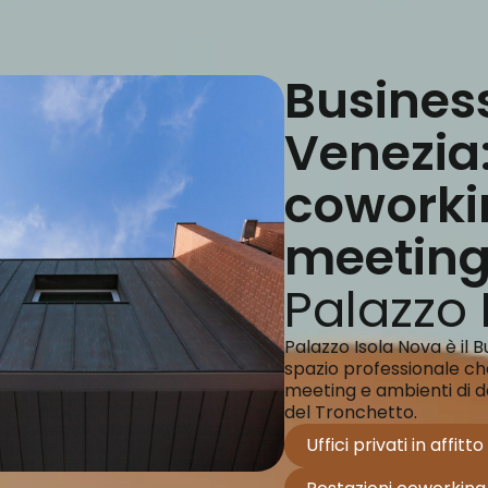
Busines
Venezia: 
coworki
meetin
Palazzo 
Palazzo Isola Nova è il 
spazio professionale che 
meeting e ambienti di de
del Tronchetto.
Uffici privati in affitt