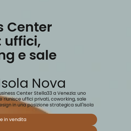
s Center
uffici,
ng e sale
g
Isola Nova
Business Center Stella33 a Venezia: uno
riunisce uffici privati, coworking, sale
sign in una posizione strategica sull'Isola
o e in vendita