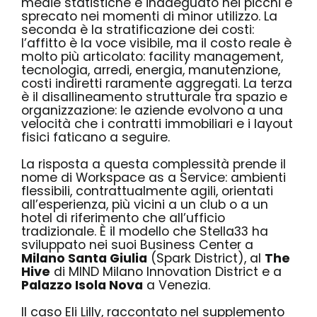
medie statistiche è inadeguato nei picchi e
sprecato nei momenti di minor utilizzo. La
seconda è la stratificazione dei costi:
l’affitto è la voce visibile, ma il costo reale è
molto più articolato: facility management,
tecnologia, arredi, energia, manutenzione,
costi indiretti raramente aggregati. La terza
è il disallineamento strutturale tra spazio e
organizzazione: le aziende evolvono a una
velocità che i contratti immobiliari e i layout
fisici faticano a seguire.
La risposta a questa complessità prende il
nome di Workspace as a Service: ambienti
flessibili, contrattualmente agili, orientati
all’esperienza, più vicini a un club o a un
hotel di riferimento che all’ufficio
tradizionale. È il modello che Stella33 ha
sviluppato nei suoi Business Center a
Milano Santa Giulia
(Spark District), al
The
Hive
di MIND Milano Innovation District e a
Palazzo Isola Nova
a Venezia.
Il caso Eli Lilly, raccontato nel supplemento