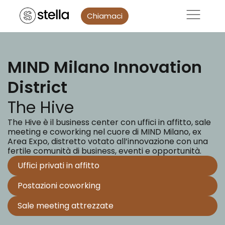
Chiamaci
MIND Milano Innovation
District
The Hive
The Hive è il business center con uffici in affitto, sale
meeting e coworking nel cuore di MIND Milano, ex
Area Expo, distretto votato all’innovazione con una
fertile comunità di business, eventi e opportunità.
Uffici privati in affitto
Postazioni coworking
Sale meeting attrezzate