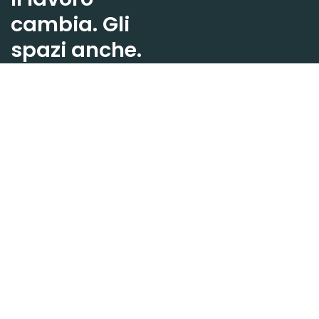
cambia. Gli
spazi anche.
Stella progetta ecosistemi
dove benessere, design e
connessioni danno forma
a un nuovo modo di vivere
l’ufficio.
Restiamo in contatto.
Iscriviti alla newsletter