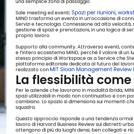
una semplice zona di passaggio.
Spazi per riunioni, wor
Sale meeting ed eventi.
MIND trasforma un evento in un’occasione di conne
Servizi e tecnologia. Connessione ad alta velocità, 
gestione di spazi e prenotazioni, in una logica di s
proprio lavoro.
Supporto alla community. Attraverso eventi, contenu
e l’intero ecosistema MIND, perché il valore di un lu
stesso principio di Workspace as a Service che St
piattaforma editoriale dedicata al futuro del lav
MIT Sloan Management Review I
realizzato con
La flessibilità come
Per le aziende che lavorano in modalità ibrida, MIN
spazi utilizzabili in modo non continuativo e con p
cambiano. Lo spazio si dimensiona sui momenti che 
squadra.
Questo approccio risponde a una tendenza ormai co
lavoro di Harvard Business Review sui distretti urb
ottengono di più da luoghi densi, ben collegati e ricc