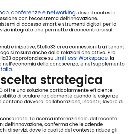
kshop, conferenze e networking
, dove il contesto
ssione con l’ecosistema dell’innovazione.
sistemi di accesso smart e strumenti digitali per la
ervizio integrato che permette di concentrarsi sul
ti e iniziative, Stella33 crea connessioni tra i tenant
ogo si misura anche dalle relazioni che attiva. È lo
Limitless Workspace
ella33 approfondisce su
, la
oro nell’economia della conoscenza, e nel supplemento
talia
.
 scelta strategica
D offre una soluzione particolarmente efficiente:
ossibilità di scalare rapidamente quando le esigenze
contano davvero: collaborazione, incontri, lavoro di
nsolidata. La ricerca internazionale, dal recente
ani dell’innovazione, conferma che le aziende
hi di servizi, dove la qualità del contesto riduce gli