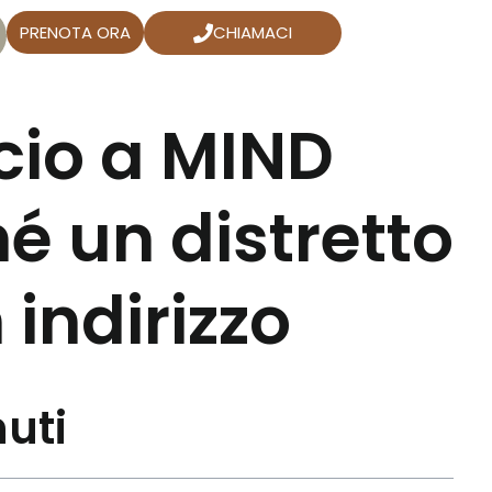
PRENOTA ORA
CHIAMACI
icio a MIND
é un distretto
 indirizzo
uti