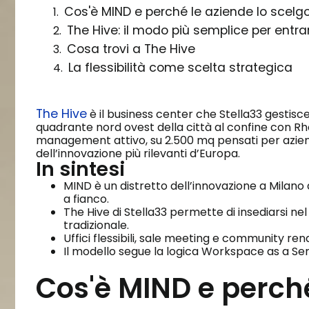
Cos'è MIND e perché le aziende lo scelg
The Hive: il modo più semplice per entr
Cosa trovi a The Hive
La flessibilità come scelta strategica
The Hive
è il business center che Stella33 gestisce 
quadrante nord ovest della città al confine con Rho.
management attivo, su 2.500 mq pensati per aziend
dell’innovazione più rilevanti d’Europa.
In sintesi
MIND è un distretto dell’innovazione a Milano
a fianco.
The Hive di Stella33 permette di insediarsi ne
tradizionale.
Uffici flessibili, sale meeting e community re
Il modello segue la logica Workspace as a Se
Cos'è MIND e perché