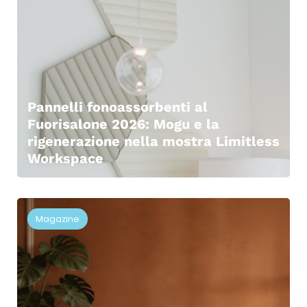
Pannelli fonoassorbenti al
Fuorisalone 2026: Mogu e la
rigenerazione nella mostra Limitless
Workspace
Magazine