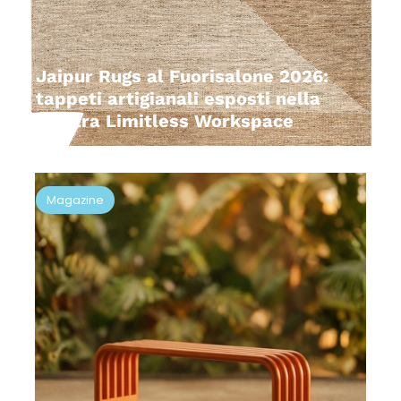
Jaipur Rugs al Fuorisalone 2026:
tappeti artigianali esposti nella
mostra Limitless Workspace
Magazine