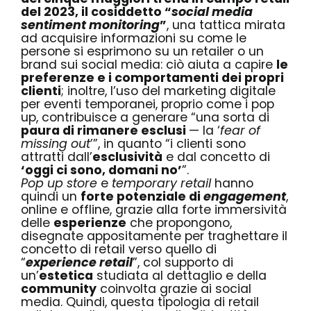
del 2023, il cosiddetto “
social media
sentiment monitoring
”
, una tattica mirata
ad acquisire informazioni su come le
persone si esprimono su un retailer o un
brand sui social media: ciò aiuta a capire
le
preferenze e i comportamenti dei propri
clienti
; inoltre, l’uso del marketing digitale
per eventi temporanei, proprio come i pop
up, contribuisce a generare
“una sorta di
paura di rimanere esclusi
— la ‘
fear of
missing out
’”, in quanto “i clienti sono
attratti dall’
esclusività
e dal concetto di
‘oggi ci sono, domani no’
”
.
Pop up store
e
temporary retail
hanno
quindi un
forte potenziale di
engagement
,
online e offline, grazie alla forte immersività
delle
esperienze
che propongono,
disegnate appositamente per traghettare il
concetto di retail verso quello di
“
experience retail
”, col supporto di
un’
estetica
studiata al dettaglio e della
community
coinvolta grazie ai social
media. Quindi, questa tipologia di retail