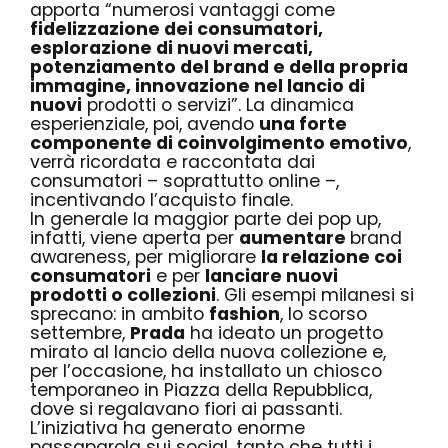
apporta “numerosi vantaggi come
fidelizzazione dei consumatori,
esplorazione di nuovi mercati,
potenziamento del brand e della propria
immagine, innovazione nel lancio di
nuovi
prodotti o servizi”. La dinamica
esperienziale, poi, avendo
una forte
componente di coinvolgimento emotivo
,
verrà ricordata e raccontata dai
consumatori – soprattutto online –,
incentivando l’acquisto finale.
In generale la maggior parte dei pop up,
infatti, viene aperta per
aumentare
brand
awareness
, per migliorare
la relazione coi
consumatori
e per
lanciare nuovi
prodotti o collezioni
. Gli esempi milanesi si
sprecano: in ambito
fashion
, lo scorso
settembre,
Prada
ha ideato un progetto
mirato al lancio della nuova collezione e,
per l’occasione, ha installato un chiosco
temporaneo in Piazza della Repubblica,
dove si regalavano fiori ai passanti.
L’iniziativa ha generato
enorme
passaparola
sui social, tanto che tutti i