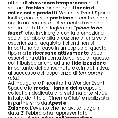
ottica di
s
howroom temporaneo
per il
settore
fashion
, anche per
il lancio di
collezioni e prodotti
. Wonders Event Space
inoltre, con la sua
posizione
– centrale ma
non in un contesto tipicamente fashion –,
sposa del tutto la logica del “
place to be
found
” che, in sinergia con la promozione
social, collabora alla creazione di una vera
esperienza di acquisto; i clienti non si
imbattono per caso in un pop up di questo
tipo ma
lo ricercano attivamente
dopo
esservi entrati in contatto sui social: questo
contribuisce anche ad una
fidelizzazione
importante del consumatore e, in definitiva,
al successo dell’esperienza di
temporary
retail
.
Ad inaugurare l’incontro tra Wonder Event
Space e la
moda
, il
lancio della
capsule
collection
dedicata alla settima arte Made
in Italy, dal titolo “Cinema Club” e realizzata
in partnership da
Apesi e
Zalando
.
L’evento
che ha avuto luogo in
data 21 Febbraio ha rappresentato