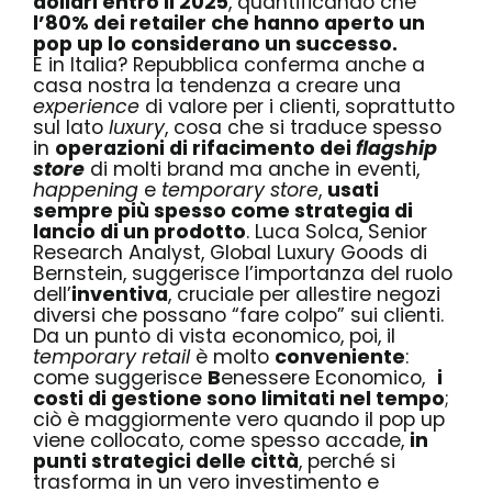
dollari entro il 2025
, quantificando che
l’80% dei retailer che hanno aperto un
pop up lo considerano un successo.
E in Italia?
Repubblica
conferma anche a
casa nostra la tendenza a creare una
experience
di valore per i clienti, soprattutto
sul lato
luxury
, cosa che si traduce spesso
in
operazioni di rifacimento dei
flagship
store
di molti brand ma anche in eventi,
happening
e
temporary store
,
usati
sempre più spesso come strategia di
lancio di un prodotto
.
Luca Solca
, Senior
Research Analyst, Global Luxury Goods di
Bernstein, suggerisce l’importanza del ruolo
dell’
inventiva
, cruciale per allestire negozi
diversi che possano “fare colpo” sui clienti.
Da un punto di vista economico, poi, il
temporary retail
è molto
conveniente
:
come suggerisce
B
enessere Economico
,
i
costi di gestione sono limitati nel tempo
;
ciò è maggiormente vero quando il pop up
viene collocato, come spesso accade,
in
punti strategici delle città
, perché si
trasforma in un vero investimento e