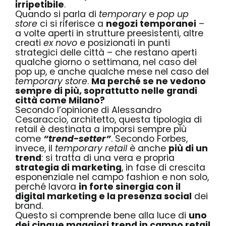
irripetibile
.
Quando si parla di
temporary
e
pop up
store
ci si riferisce a
negozi temporanei
–
a volte aperti in strutture preesistenti, altre
creati
ex novo
e posizionati in punti
strategici delle città – che restano aperti
qualche giorno o settimana, nel caso del
pop up, e anche qualche mese nel caso del
temporary store
.
Ma perché se ne vedono
sempre di più, soprattutto nelle grandi
città come Milano?
Secondo l’opinione di
Alessandro
Cesaraccio
, architetto, questa tipologia di
retail è destinata a imporsi sempre più
come
“trend-setter”
. Secondo
Forbes
,
invece, il
temporary retail
è anche
più di un
trend
: si tratta di una vera e propria
strategia di marketing
, in fase di crescita
esponenziale nel campo fashion e non solo,
perché lavora
in forte sinergia con il
digital marketing e la presenza social
dei
brand.
Questo si comprende bene alla luce di
uno
dei cinque maggiori trend in campo retail