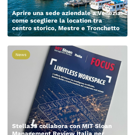
Aprire una sede aziendale a Venezia:
come scegliere la location tra
centro storico, Mestre e Tronchetto
News
Stella33 collabora con MIT Sloan
Management Review Italia per