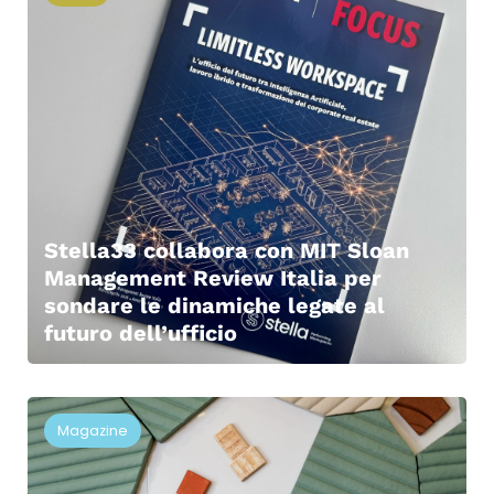
Stella33 collabora con MIT Sloan
Management Review Italia per
sondare le dinamiche legate al
futuro dell’ufficio
Magazine