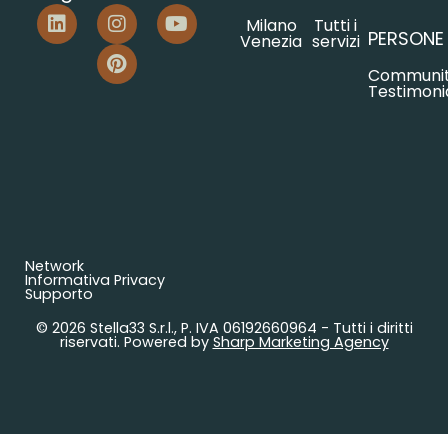
Milano
Tutti i
PERSONE
Venezia
servizi
Communi
Testimoni
Network
Informativa Privacy
Supporto
© 2026 Stella33 S.r.l., P. IVA 06192660964 - Tutti i diritti
riservati. Powered by
Sharp Marketing Agency