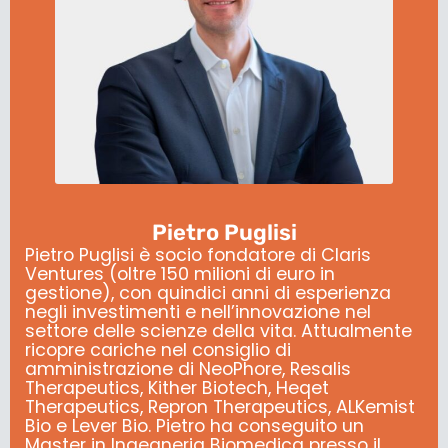
Pietro Puglisi
Pietro Puglisi è socio fondatore di Claris
Ventures (oltre 150 milioni di euro in
gestione), con quindici anni di esperienza
negli investimenti e nell’innovazione nel
settore delle scienze della vita. Attualmente
ricopre cariche nel consiglio di
amministrazione di NeoPhore, Resalis
Therapeutics, Kither Biotech, Heqet
Therapeutics, Repron Therapeutics, ALKemist
Bio e Lever Bio. Pietro ha conseguito un
Master in Ingegneria Biomedica presso il