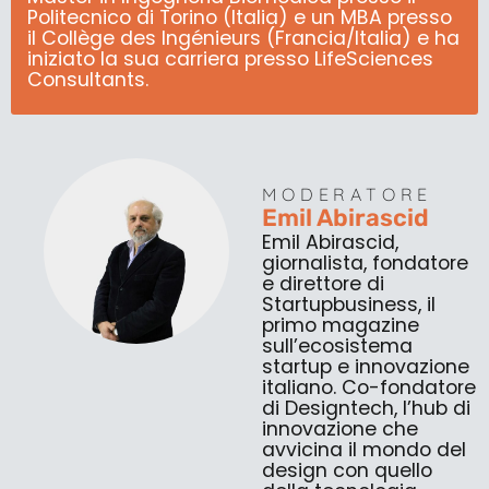
Politecnico di Torino (Italia) e un MBA presso
il Collège des Ingénieurs (Francia/Italia) e ha
iniziato la sua carriera presso LifeSciences
Consultants.
MODERATORE
Emil Abirascid
Emil Abirascid,
giornalista, fondatore
e direttore di
Startupbusiness, il
primo magazine
sull’ecosistema
startup e innovazione
italiano. Co-fondatore
di Designtech, l’hub di
innovazione che
avvicina il mondo del
design con quello