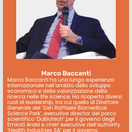
Marco Baccanti
Marco Baccanti ha una lunga esperienza
internazionale nell’ambito dello sviluppo
economico e della valorizzazione della
ricerca nelle life science.
Ha ricoperto diversi
ruoli di leadership, tra cui quello di Direttore
Generale del ‘San Raffaele Biomedical
Science Park’, executive director del parco
scientifico ‘DuBiotech’ per il governo degli
Emirati Arabi e chief executive dell’authority
‘Health Industries SA’ per il governo