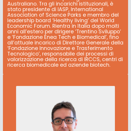
Australiano.
Tra gli incarichi istituzionali, è
stato presidente di IASP, International
Association of Science Parks e membro del
leadership board ‘Healthy living’ del World
Economic Forum.
Rientra in Italia dopo molti
anni all’estero per dirigere ‘Trentino Sviluppo’
e ‘Fondazione Enea Tech e Biomedical’, fino
all’attuale incarico di Direttore Generale della
‘Fondazione Innovazione e Trasferimento
Tecnologico’, responsabile dei processi di
valorizzazione della ricerca di IRCCS, centri di
ricerca biomedicale ed aziende biotech.