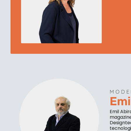
MODE
Emi
Emil Abir
magazine 
Designtec
tecnologi