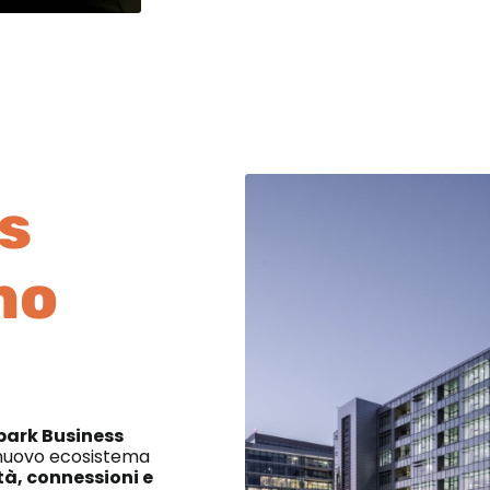
s
no
park Business
 nuovo ecosistema
tà, connessioni e