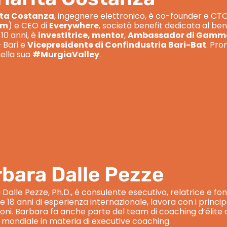
ita Costanza
, ingegnere elettronico, è co-founder e CT
rm
) e CEO di
Everywhere
, società benefit dedicata al ben
 10 anni, è
investitrice, mentor
,
Ambassador di Gam
– Bari e
Vicepresidente di Confindustria Bari-Bat
. Pro
nella sua
#MurgiaValley
.
bara Dalle Pezze
Dalle Pezze, Ph.D., è consulente esecutivo, relatrice e 
e 18 anni di esperienza internazionale, lavora con i princip
oni. Barbara fa anche parte del team di coaching d’élite
 mondiale in materia di executive coaching.