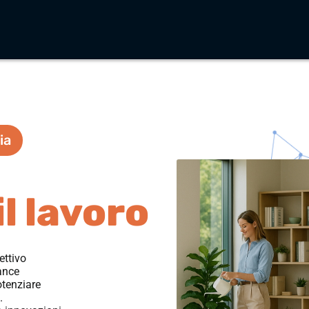
ia
il lavoro
ettivo
ance
otenziare
.