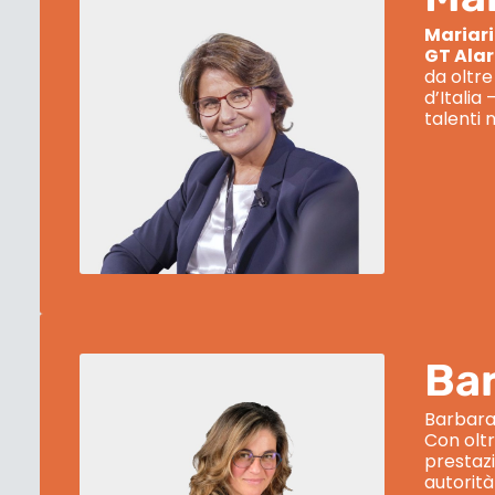
Mariar
GT Ala
da oltre
d’Italia 
talenti 
Bar
Barbara 
Con oltr
prestazi
autorità