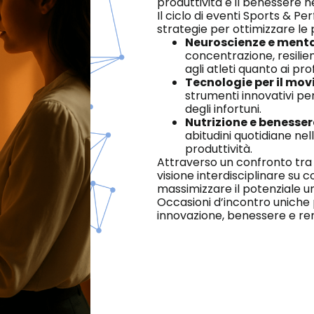
produttività e il benessere ne
Il ciclo di eventi Sports & P
strategie per ottimizzare le
Neuroscienze e ment
concentrazione, resilien
agli atleti quanto ai prof
Tecnologie per il mov
strumenti innovativi pe
degli infortuni.
Nutrizione e benesse
abitudini quotidiane nel
produttività.
Attraverso un confronto tra e
visione interdisciplinare su
massimizzare il potenziale um
Occasioni d’incontro uniche 
innovazione, benessere e re