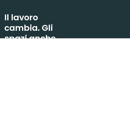
Il lavoro
cambia. Gli
spazi anche.
Stella progetta ecosistemi
dove benessere, design e
connessioni danno forma
a un nuovo modo di vivere
l’ufficio.
Restiamo in contatto.
Iscriviti alla newsletter