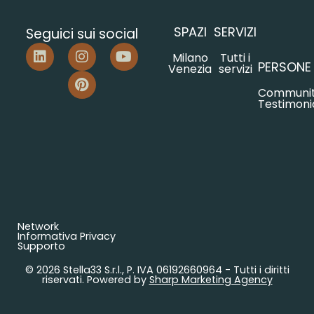
SPAZI
SERVIZI
Seguici sui social
Milano
Tutti i
PERSONE
Venezia
servizi
Communi
Testimoni
Network
Informativa Privacy
Supporto
© 2026 Stella33 S.r.l., P. IVA 06192660964 - Tutti i diritti
riservati. Powered by
Sharp Marketing Agency