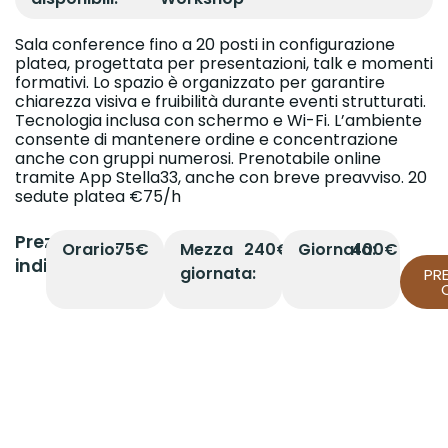
Sala conference fino a 20 posti in configurazione
platea, progettata per presentazioni, talk e momenti
formativi. Lo spazio è organizzato per garantire
chiarezza visiva e fruibilità durante eventi strutturati.
Tecnologia inclusa con schermo e Wi-Fi. L’ambiente
consente di mantenere ordine e concentrazione
anche con gruppi numerosi. Prenotabile online
tramite App Stella33, anche con breve preavviso. 20
sedute platea €75/h
Prezzi
Orario:
75€
Mezza
240€
Giornata:
400€
indicativi
giornata:
PR