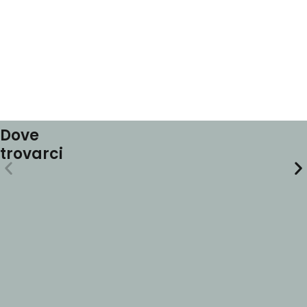
Dove
trovarci